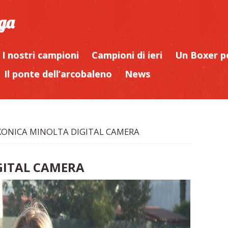
iga
I nostri campioni
Campioni di ieri
Un Boxer p
Il ponte dell’arcobaleno
News
KONICA MINOLTA DIGITAL CAMERA
GITAL CAMERA