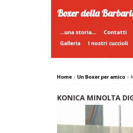
Boxer della Barbar
…una storia…
Contatti
Galleria
I nostri cuccioli
Home
Un Boxer per amico
>
>
KONICA MINOLTA DI