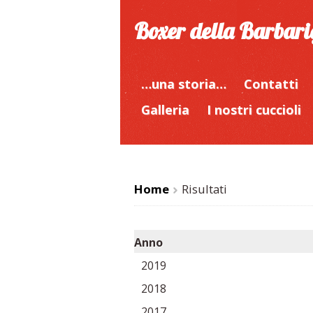
Boxer della Barbar
…una storia…
Contatti
Galleria
I nostri cuccioli
Home
Risultati
>
Anno
2019
2018
2017