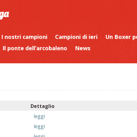
iga
I nostri campioni
Campioni di ieri
Un Boxer p
Il ponte dell’arcobaleno
News
Dettaglio
leggi
leggi
leggi