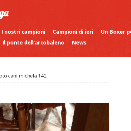
iga
I nostri campioni
Campioni di ieri
Un Boxer p
Il ponte dell’arcobaleno
News
oto cani michela 142
2