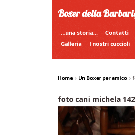
Boxer della Barbar
…una storia…
Contatti
Galleria
I nostri cuccioli
Home
Un Boxer per amico
f
>
>
foto cani michela 14