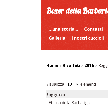
Boxer della Barbar
…una storia…
Contatti
Galleria
I nostri cuccioli
Home
Risultati
2016
Reggi
>
>
>
Visualizza
elementi
Soggetto
Eterno della Barbariga