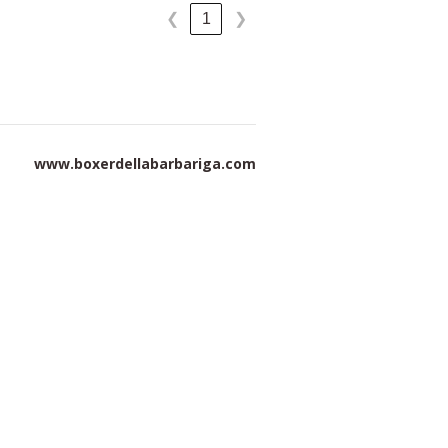
1
❮
❯
www.boxerdellabarbariga.com