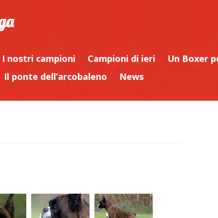
iga
I nostri campioni
Campioni di ieri
Un Boxer p
Il ponte dell’arcobaleno
News