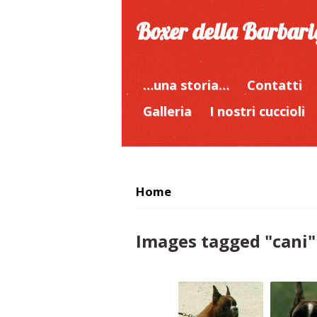
Boxer della Barbar
…una storia…
Contatti
Galleria
I nostri cuccioli
Home
Images tagged "cani"