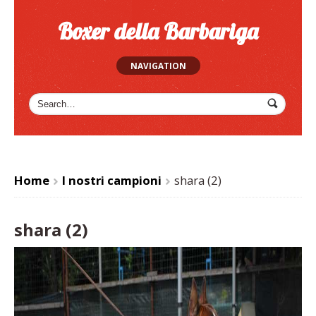
Boxer della Barbariga
NAVIGATION
Home
I nostri campioni
shara (2)
>
>
shara (2)