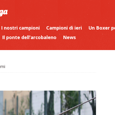
iga
I nostri campioni
Campioni di ieri
Un Boxer p
Il ponte dell’arcobaleno
News
emi