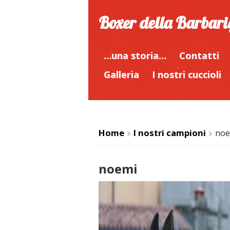
Boxer della Barbar
…una storia…
Contatti
Galleria
I nostri cuccioli
Home
I nostri campioni
no
>
>
noemi