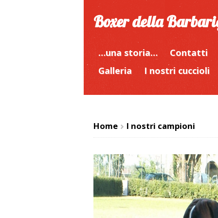
Boxer della Barbar
…una storia…
Contatti
Galleria
I nostri cuccioli
Home
I nostri campioni
>