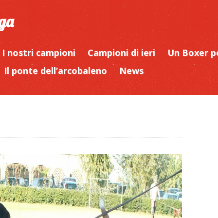
iga
I nostri campioni
Campioni di ieri
Un Boxer p
Il ponte dell’arcobaleno
News