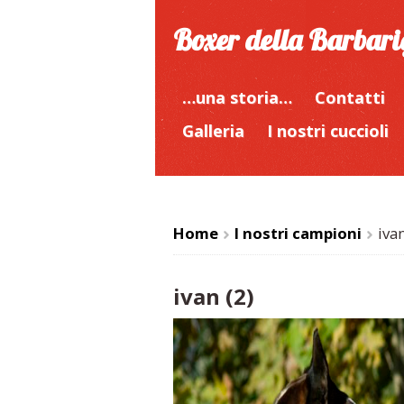
Boxer della Barbar
…una storia…
Contatti
Galleria
I nostri cuccioli
Home
I nostri campioni
ivan
>
>
ivan (2)