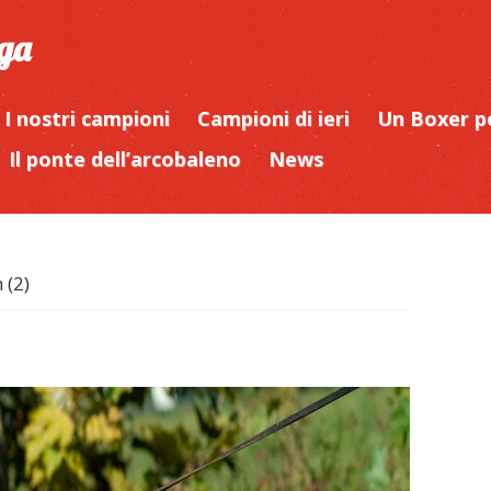
iga
I nostri campioni
Campioni di ieri
Un Boxer p
Il ponte dell’arcobaleno
News
 (2)