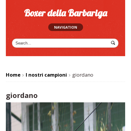
Boxer della Barbariga
NAVIGATION
Home
I nostri campioni
giordano
>
>
giordano