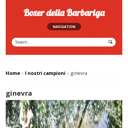
Boxer della Barbariga
NAVIGATION
Home
I nostri campioni
ginevra
>
>
ginevra