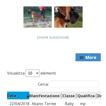
[SHOW SLIDESHOW]
More
Visualizza
elementi
Cerca:
Data
Manifestazione
Classe
Qualifica
Dett
22/04/2018
Abano Terme
Baby
mp