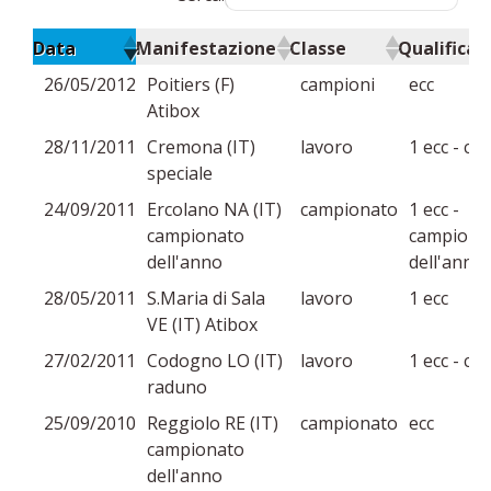
Data
Manifestazione
Classe
Qualifica
26/05/2012
Poitiers (F)
campioni
ecc
Atibox
28/11/2011
Cremona (IT)
lavoro
1 ecc - cac
speciale
24/09/2011
Ercolano NA (IT)
campionato
1 ecc -
campionato
campione
dell'anno
dell'anno
28/05/2011
S.Maria di Sala
lavoro
1 ecc
VE (IT) Atibox
27/02/2011
Codogno LO (IT)
lavoro
1 ecc - cac
raduno
25/09/2010
Reggiolo RE (IT)
campionato
ecc
campionato
dell'anno