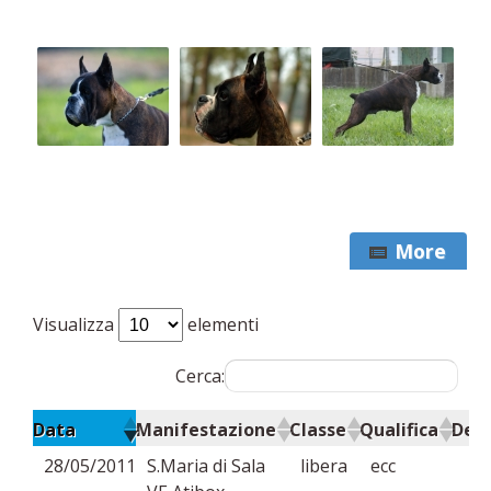
More
Visualizza
elementi
Cerca:
Data
Manifestazione
Classe
Qualifica
Dett
28/05/2011
S.Maria di Sala
libera
ecc