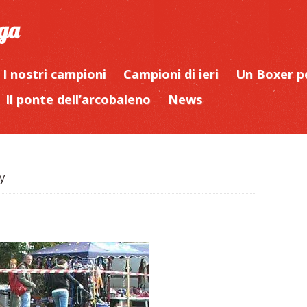
iga
I nostri campioni
Campioni di ieri
Un Boxer p
Il ponte dell’arcobaleno
News
y