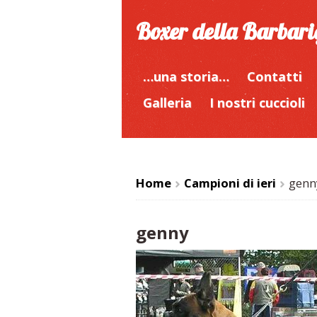
Boxer della Barbar
…una storia…
Contatti
Galleria
I nostri cuccioli
Home
Campioni di ieri
genn
>
>
genny